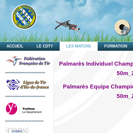
ACCUEIL
LE CDTY
LES MATCHS
FORMATION
Palmarès Individuel Champ
50m_
***************************
Palmarès Equipe Champio
50m_
***************************
**************************